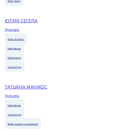
Pole sport
ЮЛИЯ СЕГЕДА
Тренер
Pole children
Pole dance
Pole exotic
Stretching
ТАТЬЯНА МАНЖОС
Тренер
Pole dance
Stretching
Воздушная гимнастика