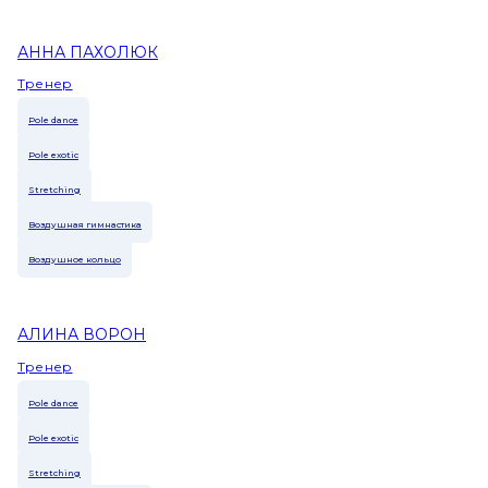
АННА ПАХОЛЮК
Тренер
Pole dance
Pole exotic
Stretching
Воздушная гимнастика
Воздушное кольцо
АЛИНА ВОРОН
Тренер
Pole dance
Pole exotic
Stretching