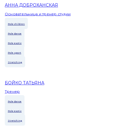
АННА ДОБРОХАНСКАЯ
Основательница и тренер студии
Pole children
Pole dance
Pole exotic
Pole sport
Stretching
БОЙКО ТАТЬЯНА
Тренер
Pole dance
Pole exotic
Stretching