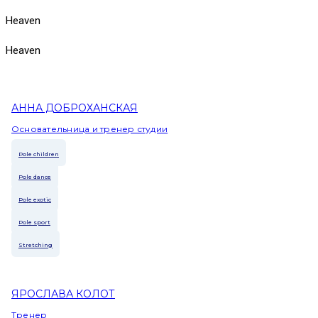
Heaven
Heaven
АННА ДОБРОХАНСКАЯ
Основательница и тренер студии
Pole children
Pole dance
Pole exotic
Pole sport
Stretching
ЯРОСЛАВА КОЛОТ
Тренер