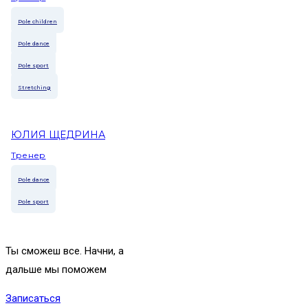
Pole children
Pole dance
Pole sport
Stretching
ЮЛИЯ ЩЕДРИНА
Тренер
Pole dance
Pole sport
Ты сможеш все.
Начни, а
дальше мы поможем
Записаться