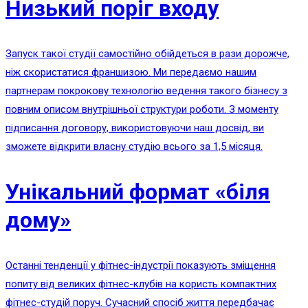
Низький поріг входу
Запуск такої студії самостійно обійдеться в рази дорожче,
ніж скористатися франшизою. Ми передаємо нашим
партнерам покрокову технологію ведення такого бізнесу з
повним описом внутрішньої структури роботи. З моменту
підписання договору, використовуючи наш досвід, ви
зможете відкрити власну студію всього за 1,5 місяця.
Унікальний формат «біля
дому»
Останні тенденції у фітнес-індустрії показують зміщення
попиту від великих фітнес-клубів на користь компактних
фітнес-студій поруч. Сучасний спосіб життя передбачає