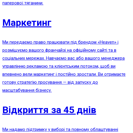
паперової тяганини.
Маркетинг
Ми передаємо право працювати під брендом «Heaven» і
розміщуємо вашого франчайзі на офіційному сайті та в
соціальних мережах. Навчаємо вас або вашого менеджера
управлінню рекламою та клієнтським потоком, щоб ви
впевнено вели маркетинг і постійно зростали. Ви отримаєте
готову стратегію просування — від запуску до
масштабування бізнесу.
Відкриття за 45 днів
Ми надамо підтримку у виборі та повному облаштуванні