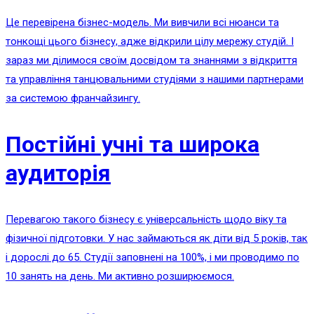
Це перевірена бізнес-модель. Ми вивчили всі нюанси та
тонкощі цього бізнесу, адже відкрили цілу мережу студій. І
зараз ми ділимося своїм досвідом та знаннями з відкриття
та управління танцювальними студіями з нашими партнерами
за системою франчайзингу.
Постійні учні та широка
аудиторія
Перевагою такого бізнесу є універсальність щодо віку та
фізичної підготовки. У нас займаються як діти від 5 років, так
і дорослі до 65. Студії заповнені на 100%, і ми проводимо по
10 занять на день. Ми активно розширюємося.