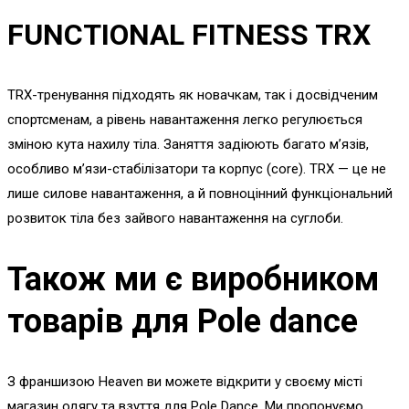
FUNCTIONAL FITNESS TRX
TRX-тренування підходять як новачкам, так і досвідченим
спортсменам, а рівень навантаження легко регулюється
зміною кута нахилу тіла. Заняття задіюють багато м’язів,
особливо м’язи-стабілізатори та корпус (core). TRX — це не
лише силове навантаження, а й повноцінний функціональний
розвиток тіла без зайвого навантаження на суглоби.
Також ми є виробником
товарів для Pole dance
З франшизою Heaven ви можете відкрити у своєму місті
магазин одягу та взуття для Pole Dance. Ми пропонуємо