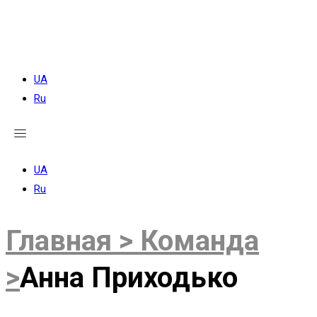
Меню
UA
Ru
UA
Ru
Главная >
Команда
>
Анна Приходько