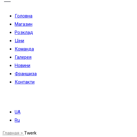
Головна
Магазин
Розклад
Ціни
Команда
Галерея
Новини
Франшиза
Контакти
UA
Ru
Главная >
Twerk