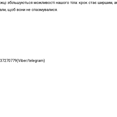
жці збільшуються можливості нашого тіла: крок стає ширшим, амп
али, щоб вони не спазмувалися.
637270779(Viber/telegram)