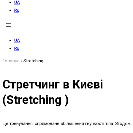
UA
Ru
UA
Ru
Головна ›
Stretching
Cтретчинг в Києві
(Stretching )
Це тренування, спрямоване збільшення гнучкості тіла. Згодом, 