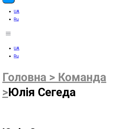
UA
Ru
UA
Ru
Головна >
Команда
>
Юлія Сегеда