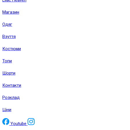
Lilac Heaven
Магазин
Одяг
Взуття
Костюми
Топи
Шорти
Контакти
Розклад
Ціни
Youtube