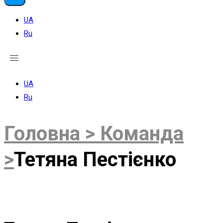
UA
Ru
UA
Ru
Головна >
Команда
>
Тетяна Пестієнко