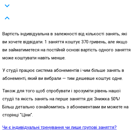
Вартість індивідуальна в залежності від кількості занять, які
ви хочете відвідати. 1 заняття коштує 370 гривень, але якщо
ви займатиметеся на постійній основі вартість одного заняття
може коштувати навіть менше.
У студії працює система абонементів і чим більше занять в
абонементі, який ви вибрали — тим дешевше коштує одне.
Також для того щоб спробувати і зрозуміти рівень нашої
студії та якість занять на перше заняття діє Знижка 50%!
Більш детально ознайомитись з абонементами ви можете на
сторінці "Ціни".
Чи є індивідуальні тренування чи лише групові заняття?