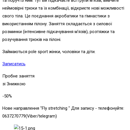
та поруч із ним. Тут Ви підкачаєте всі групи м’язів, вивчите
неймовірні трюки та їх комбінації, відкриєте нові можливості
свого тіла. Це поєднання акробатики та гімнастики з
використанням пілону. Заняття складається з силової
розминки (інтенсивне підкачування м’язів), розтяжки та
розучування трюків на пілоні.
Займаються pole sport жінки, чоловіки та діти.
Записатись
Пробне заняття
зі Знижкою
-50
%
Нове направлення "Fly stretching " Для запису - телефонуйте:
0637270779(Viber/telegram)