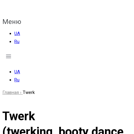
Меню
UA
Ru
UA
Ru
Главная ›
Twerk
Twerk
(twerking, booty dance,