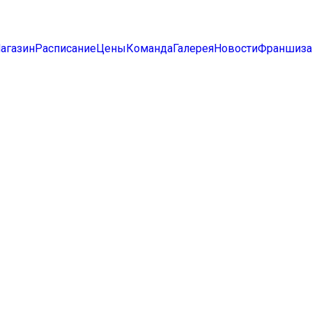
агазин
Расписание
Цены
Команда
Галерея
Новости
Франшиза