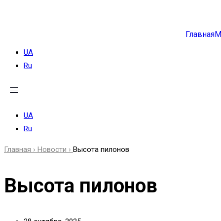
Главная
М
UA
Ru
UA
Ru
Главная ›
Новости ›
Высота пилонов
Высота пилонов