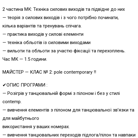
2 частина МК: Техніка силових виходів та підвідне до них
— теорія з силових виходів і з чого потрібно починати,
кілька варіантів та тренувань спічага.
— практика виходів у силові елементи
— техніка обльотів із силовими виходами
— вильоти та обльоти за участю фіксації та перехоплень.
Час МК — 1.5 години.
МАЙСТЕР — КЛАС № 2: pole contemporary ‼
✔ОПИС ПРОГРАМИ :
— Розігрів у танцювальній формі з пілоном і без у стилі
contemp.
— вивчення елементів з пілоном для танцювальної зв’язки та
для майбутнього
використання у ваших номерах.
— вивчення танцювальних переходів підлога/пілон та навпаки