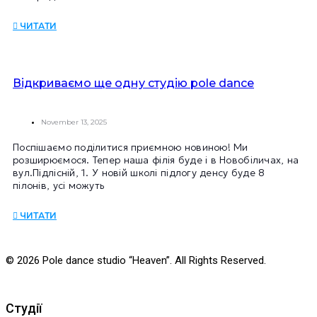
ЧИТАТИ
Відкриваємо ще одну студію pole dance
November 13, 2025
Поспішаємо поділитися приємною новиною! Ми
розширюємося. Тепер наша філія буде і в Новобіличах, на
вул.Підлісній, 1. У новій школі підлогу денсу буде 8
пілонів, усі можуть
ЧИТАТИ
© 2026 Pole dance studio “Heaven”. All Rights Reserved.
Студії