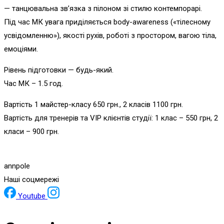
— танцювальна зв’язка з пілоном зі стилю контемпорарі.
Під час МК увага приділяється body-awаreness («тілесному
усвідомленню»), якості рухів, роботі з простором, вагою тіла,
емоціями.
Рівень підготовки — будь-який.
Час МК – 1.5 год.
Вартість 1 майстер-класу 650 грн., 2 класів 1100 грн.
Вартість для тренерів та VIP клієнтів студії: 1 клас – 550 грн, 2
класи – 900 грн.
annpole
Наші соцмережі
Youtube