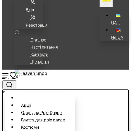
UA⠀
Вхід
UA⠀
Реестрація
Не UA
Про нас
Часті питання
Контакти
Ще меню
0
Акції
Одяг для Pole Dance
Взуття для pole dance
Костюми