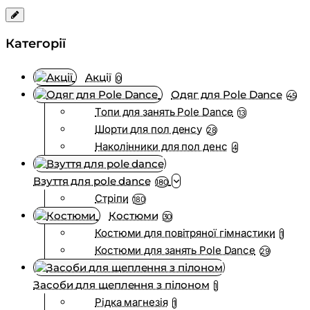
Категорії
Акції
0
Одяг для Pole Dance
45
Топи для занять Pole Dance
13
Шорти для пол денсу
28
Наколінники для пол денс
4
Взуття для pole dance
180
Стріпи
180
Костюми
30
Костюми для повітряної гімнастики
1
Костюми для занять Pole Dance
29
Засоби для щеплення з пілоном
1
Рідка магнезія
1