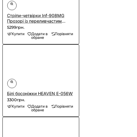
Cтріпи-четвірки Inf-908MG
Прозорі із переливчастим
глітером
5299грн.
Купити
Додати в
Порівняти
обране
Білі босоніжки HEAVEN E-056W
3300грн.
Купити
Додати в
Порівняти
обране