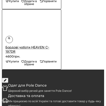
Купити
Додати в
Порівняти
обране
Бордові чоботи HEAVEN C-
197DR
4600грн.
Купити
Додати в
Порівняти
обране
Одяг для Pole Dance
Широкий вибір речей для заняття Pole Dance!
Доставка та оплата
Ми працюємо по всій Україні та готові доставити товар у будь-яку
область!