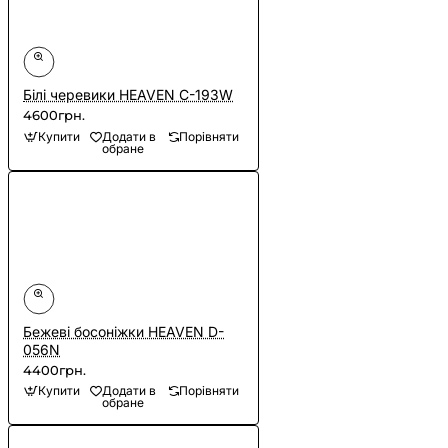
Білі черевики HEAVEN C-193W
4600грн.
Купити
Додати в
Порівняти
обране
Бежеві босоніжки HEAVEN D-
056N
4400грн.
Купити
Додати в
Порівняти
обране