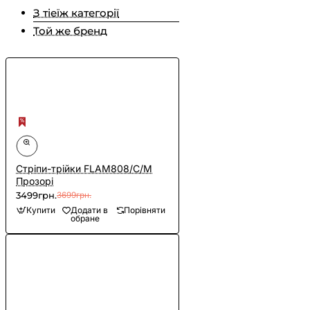
З тіеїж категорії
Той же бренд
Cтріпи-трійки FLAM808/C/M
Прозорі
3499грн.
3699грн.
Купити
Додати в
Порівняти
обране