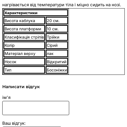
нагрівається від температури тіла і міцно сидить на нозі.
Блискітки всередині платформи переливаються, як
Характеристики
маленькі срібні прикраси. Такі босоніжки доповнять ваш
Висота каблука
20 см.
образ і стануть ідеальним помічником для танців.
Висота платформи
10 см.
Класифікація стріпів
Трійки
Колір
Сірий
Матеріал верху
лак
Носок
Відкритий
Тип
Босоніжки
Написати відгук
ім'я
Ваш відгук: