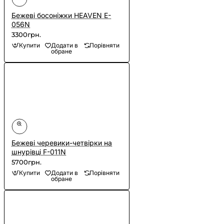
Бежеві босоніжки HEAVEN E-
056N
3300грн.
Купити
Додати в
Порівняти
обране
Бежеві черевики-четвірки на
шнурівці F-011N
5700грн.
Купити
Додати в
Порівняти
обране