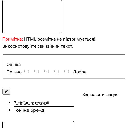
Примітка:
HTML розмітка не підтримується!
Використовуйте звичайний текст.
Оцінка
Оцінка
Погано
Добре
Відправити відгук
З тіеїж категорії
Той же бренд