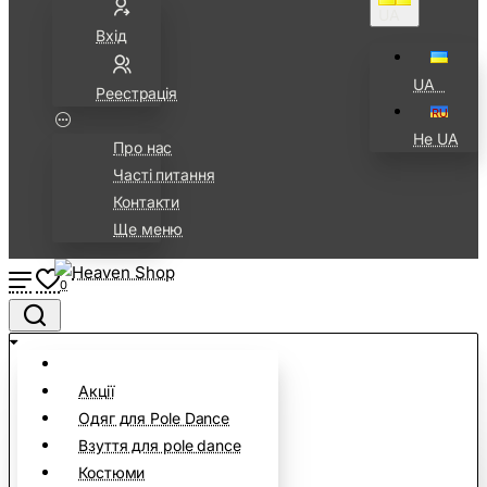
UA⠀
Вхід
UA⠀
Реестрація
Не UA
Про нас
Часті питання
Контакти
Ще меню
0
Акції
Одяг для Pole Dance
Взуття для pole dance
Костюми