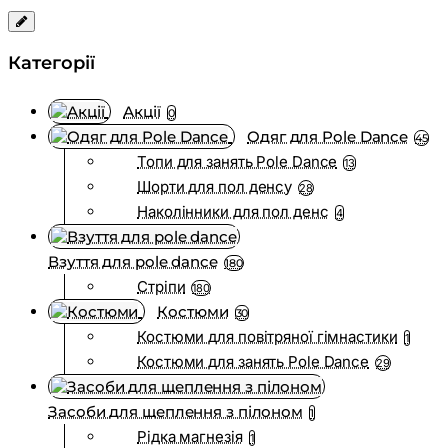
Категорії
Акції
0
Одяг для Pole Dance
45
Топи для занять Pole Dance
13
Шорти для пол денсу
28
Наколінники для пол денс
4
Взуття для pole dance
180
Стріпи
180
Костюми
30
Костюми для повітряної гімнастики
1
Костюми для занять Pole Dance
29
Засоби для щеплення з пілоном
1
Рідка магнезія
1