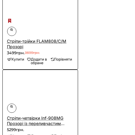
Cтріпи-трійки FLAM808/C/M
Прозорі
3499грн.
3699грн.
Купити
Додати в
Порівняти
обране
Cтріпи-четвірки Inf-908MG
Прозорі із переливчастим
глітером
5299грн.