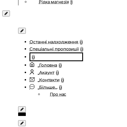
Рідка магнезія
1
Останні надходження
0
Спеціальні пропозиції
0
0
Головна
0
Акаунт
0
Контакти
0
Більше...
0
Про нас