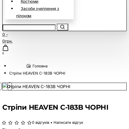
Костюми
Засоби зчеплення з
пілоном
0 -
0грн.
0
home
Стріпи HEAVEN C-183B ЧОРНІ
Стріпи HEAVEN C-183B ЧОРНІ
0 відгуків
•
Написати відгук