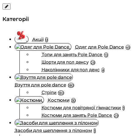
Категорії
Акції
0
Одяг для Pole Dance
45
Топи для занять Pole Dance
13
Шорти для пол денсу
28
Наколінники для пол денс
4
Взуття для pole dance
180
Стріпи
180
Костюми
30
Костюми для повітряної гімнастики
1
Костюми для занять Pole Dance
29
Засоби для щеплення з пілоном
1