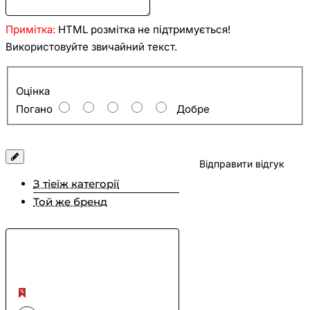
Примітка:
HTML розмітка не підтримується!
Використовуйте звичайний текст.
Оцінка
Оцінка
Погано
Добре
Відправити відгук
З тіеїж категорії
Той же бренд