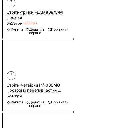
Cтріпи-трійки FLAM808/C/M
Прозорі
3499грн.
3699грн.
Купити
Додати в
Порівняти
обране
Cтріпи-четвірки Inf-908MG
Прозорі із переливчастим
глітером
5299грн.
Купити
Додати в
Порівняти
обране