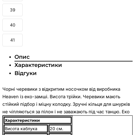
39
40
41
Опис
Характеристики
Відгуки
Чорні черевики з відкритим носочком від виробника
Heaven із еко-замші. Висота трійки. Черевики мають
стійкий підбор і міцну колодку. Зручні кільця для шнурків
не чіпляються за пілон і не заважають під час танцю. Еко
замша – красивий і приємний на дотик матеріал. Такі
Характеристики
черевики гармонійно доповнять ваш образ і стануть
Висота каблука
20 см.
ідеальним помічником у танцях.