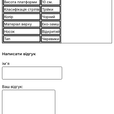
Висота платформи
10 см.
Класифікація стріпів
Трійки
Колір
Чорний
Матеріал верху
Еко-замш
Носок
Відкритий
Тип
Черевики
Написати відгук
ім'я
Ваш відгук: