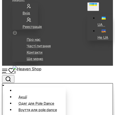
UA⠀
Вхід
UA⠀
Реестрація
Не UA
Про нас
Часті питання
Контакти
Ще меню
0
Акції
Одяг для Pole Dance
Взуття для pole dance