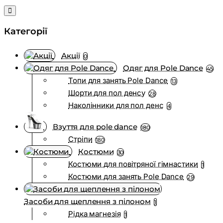
Категорії
Акції
0
Одяг для Pole Dance
45
Топи для занять Pole Dance
13
Шорти для пол денсу
28
Наколінники для пол денс
4
Взуття для pole dance
180
Стріпи
180
Костюми
30
Костюми для повітряної гімнастики
1
Костюми для занять Pole Dance
29
Засоби для щеплення з пілоном
1
Рідка магнезія
1