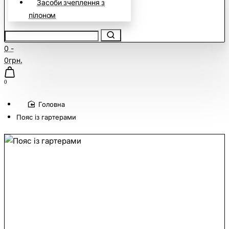
Засоби зчеплення з
пілоном
0 -
0грн.
0
home
Пояс із гартерами