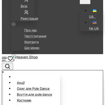
UA⠀
Вхід
UA⠀
Реестрація
Не UA
Про нас
Часті питання
Контакти
Ще меню
0
Акції
Одяг для Pole Dance
Взуття для pole dance
Костюми