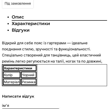
Під замовлення
Опис
Характеристики
Відгуки
Відкрий для себе пояс із гартерами — ідеальне
поєднання стилю, зручності та функціональності.
Спеціально створений для танцівниць, цей еластичний
ремінь легко регулюється на талії, ногах та по довжині,
підлаштовуючись під будь-які об'єми. Виготовлений із
Характеристики
високоякісних матеріалів, він забезпечує надійну
Колір
Чорний
фіксацію без обмеження рухів і виглядає приголомшливо
Матеріал
Резинка
як на тренуваннях, так і під час фотосесій. Можна вдягати
поверх будь-якого одягу. Розмір універсальний. Додай
Написати відгук
яскравий акцент до свого образу та відчуй свободу
самовираження!
ім'я