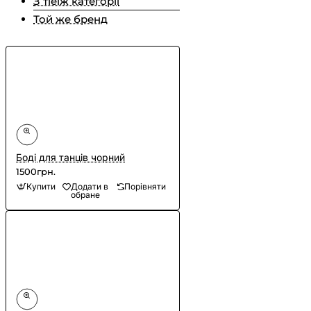
З тіеїж категорії
Той же бренд
Боді для танців чорний
1500грн.
Купити
Додати в
Порівняти
обране