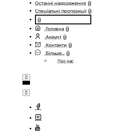
Останні надходження
0
Спеціальні пропозиції
0
0
Головна
0
Акаунт
0
Контакти
0
Більше...
0
Про нас