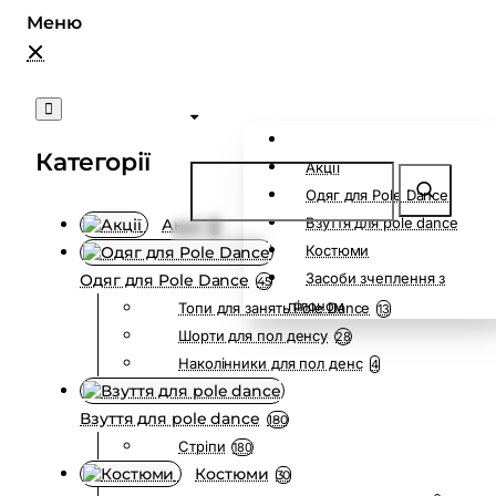
Категорії
Акції
Одяг для Pole Dance
Взуття для pole dance
Акції
0
Костюми
Засоби зчеплення з
Одяг для Pole Dance
45
пілоном
Топи для занять Pole Dance
13
Шорти для пол денсу
28
Наколінники для пол денс
4
Взуття для pole dance
180
Стріпи
180
Костюми
30