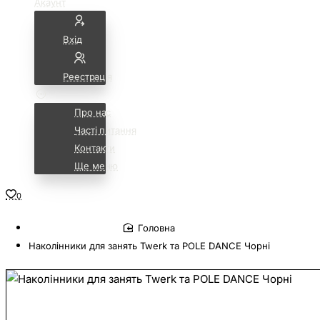
Акаунт
Вхід
Реестрація
Про нас
Часті питання
Контакти
Ще меню
0
home
Наколінники для занять Twerk та POLE DANCE Чорні