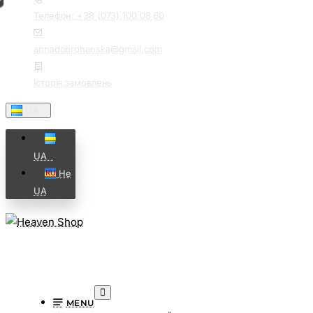
Телефон: +38 (073) 100 08 60
annadobrohanska@gmail.com
Історія замовлень
UA⠀
UA⠀
Не
UA
MENU