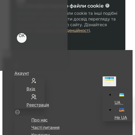
Ми використовуємо файли cookie 🍪
Ми використовуємо файли cookie та інші подібні
технології, щоб покращити досвід перегляду та
функціональність нашого сайту. Дізнайтеся
більше в
Політика конфіденційності
.
OK
Акаунт
UA⠀
Вхід
UA⠀
Реестрація
Не UA
Про нас
Часті питання
Контакти