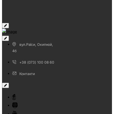
хмари пилу й займає буквально кілька секунд, щоб
висохнути на руках.
Для Pole Dance це один із найзручніших варіантів.
Після нанесення на долонях утворюється тонкий
шар, який покращує зчеплення з пілоном. При цьому
руки не стають липкими, а сам засіб легко змити
вул.Раїси, Окипной,
після тренування.
4б
+38 (073) 100 08 60
Якщо ви шукаєте магнезію для пілону, варто звертати
увагу не лише на об'єм флакона. Значно важливіше,
Контакти
щоб засіб добре працював під час тренування, не
обсипався і не вимагав повторного нанесення кожні
кілька хвилин.