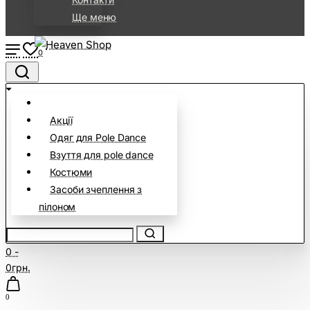
Ще меню
0
Акції
Одяг для Pole Dance
Взуття для pole dance
Костюми
Засоби зчеплення з
пілоном
0 -
0грн.
0