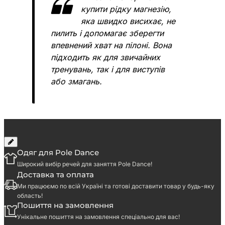
купити рідку магнезію,
яка швидко висихає, не
пилить і допомагає зберегти
впевнений хват на пілоні. Вона
підходить як для звичайних
тренувань, так і для виступів
або змагань.
Одяг для Pole Dance
Рідка магнезія для Pole Dance
Широкий вибір речей для заняття Pole Dance!
Доставка та оплата
Якщо ви раніше
Ми працюємо по всій Україні та готові доставити товар у будь-яку
користувалися звичайною спортивною магнезією,
область!
різницю помітите вже після першого тренування.
Пошиття на замовлення
Рідка магнезія не розсипається по залу, не залишає
Унікальне пошиття на замовлення спеціально для вас!