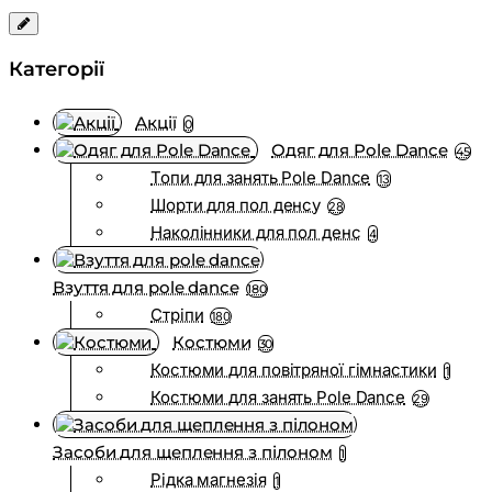
Категорії
Акції
0
Одяг для Pole Dance
45
Топи для занять Pole Dance
13
Шорти для пол денсу
28
Наколінники для пол денс
4
Взуття для pole dance
180
Стріпи
180
Костюми
30
Костюми для повітряної гімнастики
1
Костюми для занять Pole Dance
29
Засоби для щеплення з пілоном
1
Рідка магнезія
1