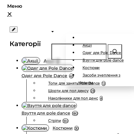
Категорії
Акції
Одяг для Pole Dance
Взуття для pole dance
Акції
0
Костюми
Засоби зчеплення з
Одяг для Pole Dance
45
пілоном
Топи для занять Pole Dance
13
Шорти для пол денсу
28
Наколінники для пол денс
4
Взуття для pole dance
180
Стріпи
180
Костюми
30