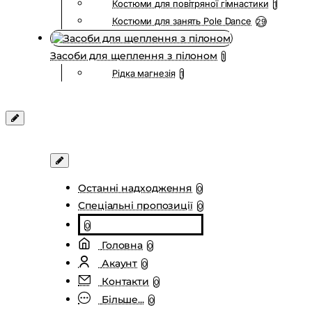
Костюми для повітряної гімнастики
1
Костюми для занять Pole Dance
29
Засоби для щеплення з пілоном
1
Рідка магнезія
1
Останні надходження
0
Спеціальні пропозиції
0
0
Головна
0
Акаунт
0
Контакти
0
Більше...
0