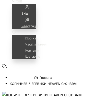
Акаунт
Вхід
Реестрація
Про нас
Часті питання
Контакти
Ще меню
0
home
КОРИЧНЕВІ ЧЕРЕВИКИ HEAVEN C-011BRM