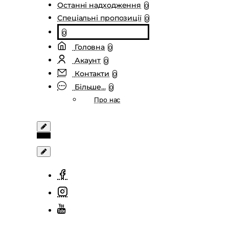
Останні надходження
0
Спеціальні пропозиції
0
0
Головна
0
Акаунт
0
Контакти
0
Більше...
0
Про нас