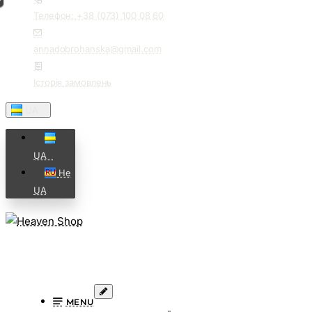
Телефон: +38 (073) 100 08 60
annadobrohanska@gmail.com
Історія замовлень
UA⠀
UA⠀
Не
UA
MENU