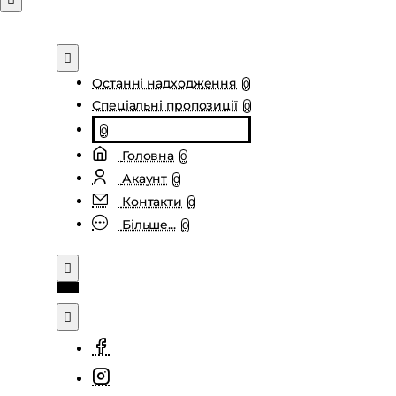
Останні надходження
0
Спеціальні пропозиції
0
0
Головна
0
Акаунт
0
Контакти
0
Більше...
0