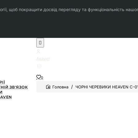
огії, щоб покращити досвід перегляду та функціональність нашо
Акаунт
0
РІЇ
home
ЧОРНІ ЧЕРЕВИКИ HEAVEN C-0
НІЙ ЗВ'ЯЗОК
И
EAVEN