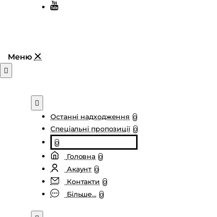
Останні надходження
0
Спеціальні пропозиції
0
0
Головна
0
Акаунт
0
Контакти
0
Більше...
0