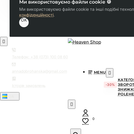
Ми використовуємо файли cookie 🍪
Ми використовуємо файли cookie та інші подібні технол
конфіденційності
.
OK
Телефон: +38 (073) 100 08 60
annadobrohanska@gmail.com
MENU
КАТЕГО
ЗВОРОТ
-30%
Історія замовлень
ЗНИЖК
POLEH
UA⠀
0