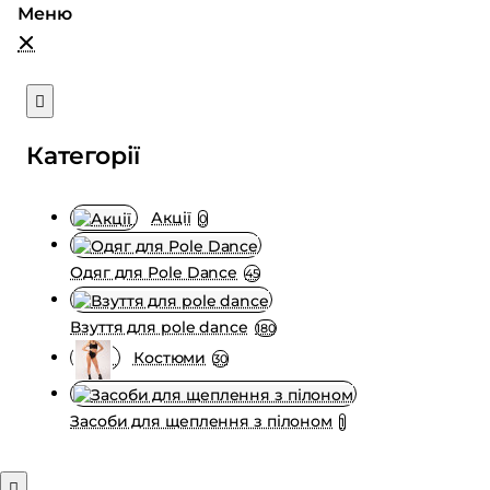
Категорії
Акції
0
Одяг для Pole Dance
45
Взуття для pole dance
180
Костюми
30
Засоби для щеплення з пілоном
1