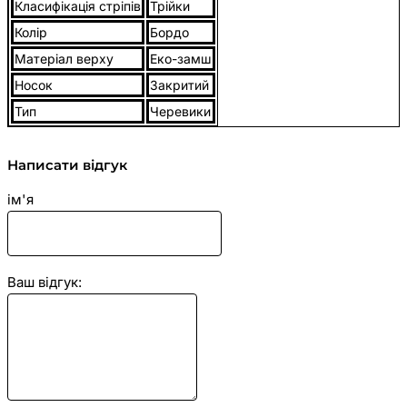
Класифікація стріпів
Трійки
Колір
Бордо
Матеріал верху
Еко-замш
Носок
Закритий
Тип
Черевики
Написати відгук
ім'я
Ваш відгук: