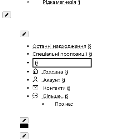
Рідка магнезія
1
Останні надходження
0
Спеціальні пропозиції
0
0
Головна
0
Акаунт
0
Контакти
0
Більше...
0
Про нас