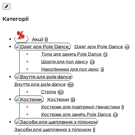
Категорії
Акції
0
Одяг для Pole Dance
45
Топи для занять Pole Dance
13
Шорти для пол денсу
28
Наколінники для пол денс
4
Взуття для pole dance
180
Стріпи
180
Костюми
30
Костюми для повітряної гімнастики
1
Костюми для занять Pole Dance
29
Засоби для щеплення з пілоном
1