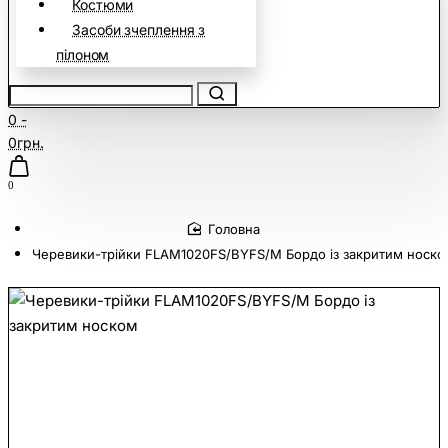
Костюми
Засоби зчеплення з
пілоном
0 -
0грн.
0
home
Черевики-трійки FLAM1020FS/BYFS/M Бордо із закритим носко