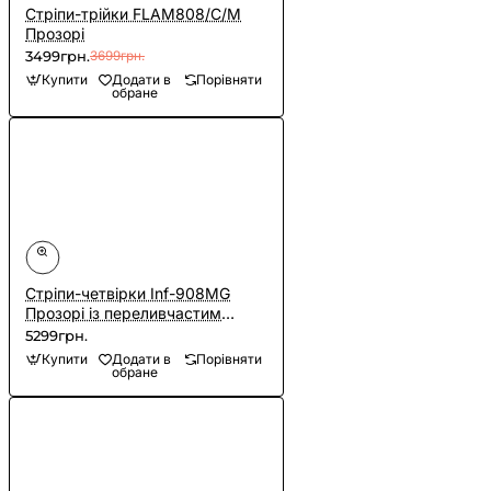
Cтріпи-трійки FLAM808/C/M
Прозорі
3499грн.
3699грн.
Купити
Додати в
Порівняти
обране
Cтріпи-четвірки Inf-908MG
Прозорі із переливчастим
глітером
5299грн.
Купити
Додати в
Порівняти
обране