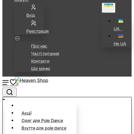
UA⠀
Вхід
UA⠀
Реестрація
Не UA
Про нас
Часті питання
Контакти
Ще меню
0
Акції
Одяг для Pole Dance
Взуття для pole dance