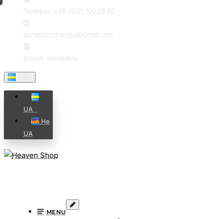
Телефон: +38 (073) 100 08 60
annadobrohanska@gmail.com
Історія замовлень
UA⠀
UA⠀
Не
UA
MENU