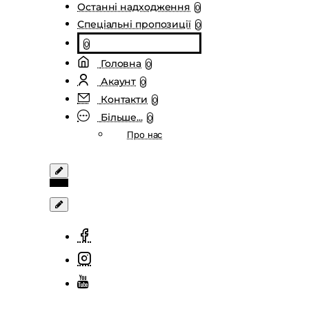
Останні надходження
0
Спеціальні пропозиції
0
0
Головна
0
Акаунт
0
Контакти
0
Більше...
0
Про нас