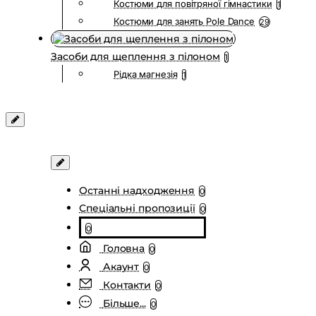
Костюми для повітряної гімнастики
1
Костюми для занять Pole Dance
29
Засоби для щеплення з пілоном
1
Рідка магнезія
1
Останні надходження
0
Спеціальні пропозиції
0
0
Головна
0
Акаунт
0
Контакти
0
Більше...
0