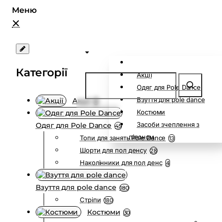
Категорії
Акції
Одяг для Pole Dance
Взуття для pole dance
Акції
0
Костюми
Засоби зчеплення з
Одяг для Pole Dance
45
пілоном
Топи для занять Pole Dance
13
Шорти для пол денсу
28
Наколінники для пол денс
4
Взуття для pole dance
180
Стріпи
180
Костюми
30