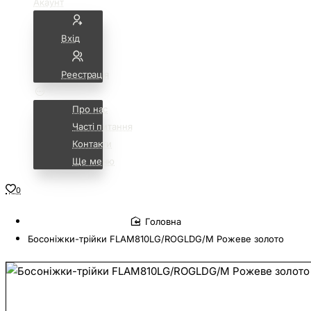
Акаунт
Вхід
Реестрація
Про нас
Часті питання
Контакти
Ще меню
0
home
Босоніжки-трійки FLAM810LG/ROGLDG/M Рожеве золото