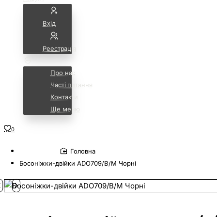
Вхід
Реестрація
Про нас
Часті питання
Контакти
Ще меню
0
home
Босоніжки-двійки ADO709/B/M Чорні