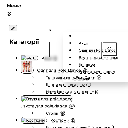
Категорії
Акції
Одяг для Pole Dance
Взуття для pole dance
Акції
0
Костюми
Одяг для Pole Dance
45
Засоби зчеплення з
Топи для занять Pole Dance
13
пілоном
Шорти для пол денсу
28
Наколінники для пол денс
4
Взуття для pole dance
180
Стріпи
180
Костюми
30
Костюми для повітряної гімнастики
1