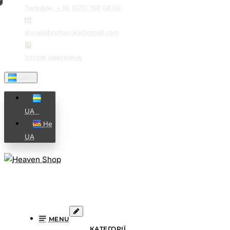
Телефон: +38 (073) 100 08 60
annadobrohanska@gmail.com
Історія замовлень
UA⠀
UA⠀
Не
UA
MENU
КАТЕГОРІЇ