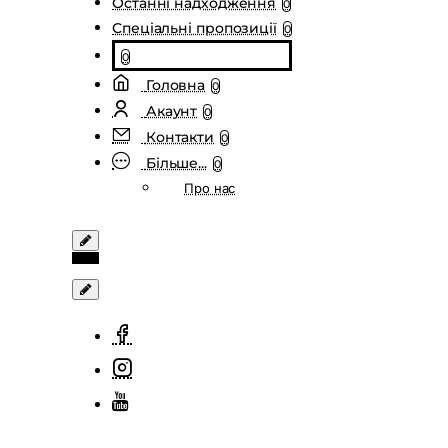
Останні надходження
0
Спеціальні пропозиції
0
0
Головна
0
Акаунт
0
Контакти
0
Більше...
0
Про нас