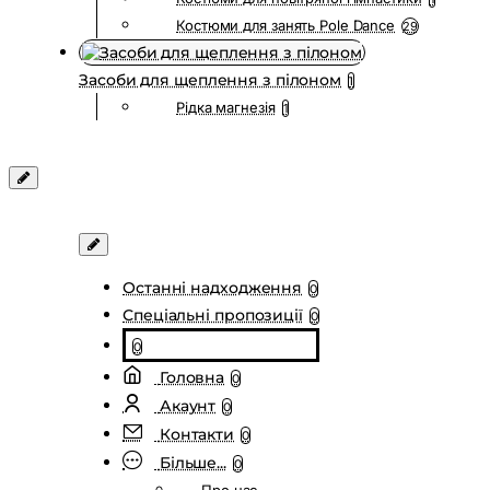
Костюми для занять Pole Dance
29
Засоби для щеплення з пілоном
1
Рідка магнезія
1
Останні надходження
0
Спеціальні пропозиції
0
0
Головна
0
Акаунт
0
Контакти
0
Більше...
0
Про нас