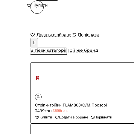
Купити
Додати в обране
Порівняти
З тіеїж категорії
Той же бренд
Cтріпи-трійки FLAM808/C/M Прозорі
3499грн.
3699грн.
Купити
Додати в обране
Порівняти