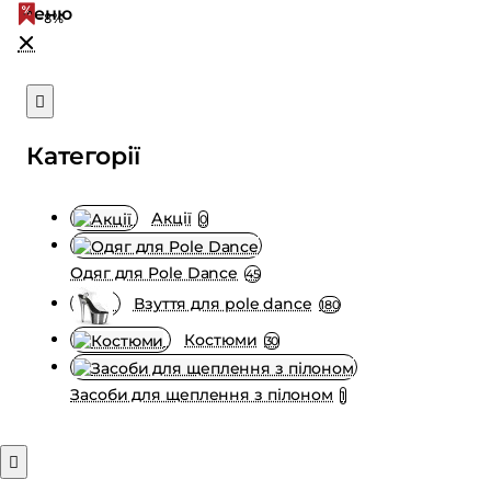
-8%
Категорії
Акції
0
Одяг для Pole Dance
45
Взуття для pole dance
180
Костюми
30
Засоби для щеплення з пілоном
1