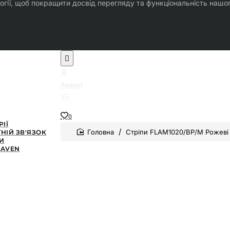
огії, щоб покращити досвід перегляду та функціональність нашо
Акаунт
0
РІЇ
home
Стріпи FLAM1020/BP/M Рожеві
НІЙ ЗВ'ЯЗОК
И
EAVEN