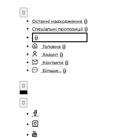
Останні надходження
0
Спеціальні пропозиції
0
0
Головна
0
Акаунт
0
Контакти
0
Більше...
0