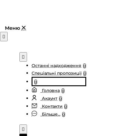
Останні надходження
0
Спеціальні пропозиції
0
0
Головна
0
Акаунт
0
Контакти
0
Більше...
0