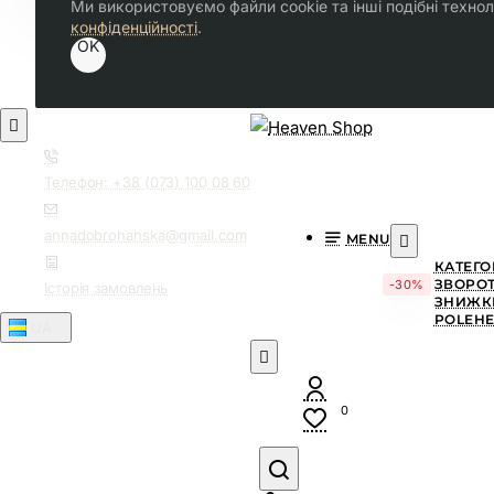
Ми використовуємо файли cookie та інші подібні технол
конфіденційності
.
OK
Телефон: +38 (073) 100 08 60
annadobrohanska@gmail.com
MENU
КАТЕГО
ЗВОРОТ
-30%
Історія замовлень
ЗНИЖК
POLEH
UA⠀
0