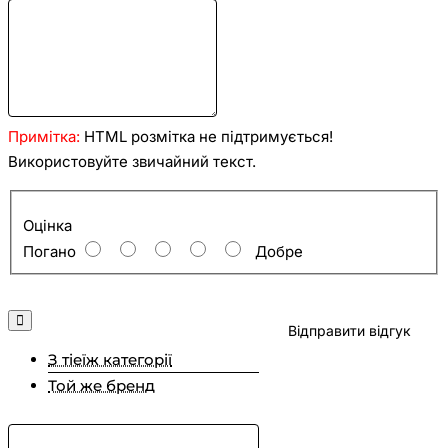
Примітка:
HTML розмітка не підтримується!
Використовуйте звичайний текст.
Оцінка
Оцінка
Погано
Добре
Відправити відгук
З тіеїж категорії
Той же бренд