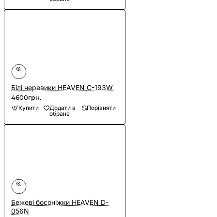
Білі черевики HEAVEN C-193W
4600грн.
Купити
Додати в
Порівняти
обране
Бежеві босоніжки HEAVEN D-
056N