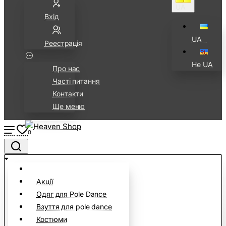
UA⠀
Вхід
UA⠀
Реестрація
Не UA
Про нас
Часті питання
Контакти
Ще меню
0
Акції
Одяг для Pole Dance
Взуття для pole dance
Костюми