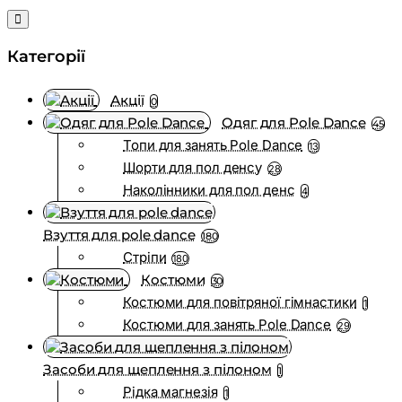
Категорії
Акції
0
Одяг для Pole Dance
45
Топи для занять Pole Dance
13
Шорти для пол денсу
28
Наколінники для пол денс
4
Взуття для pole dance
180
Стріпи
180
Костюми
30
Костюми для повітряної гімнастики
1
Костюми для занять Pole Dance
29
Засоби для щеплення з пілоном
1
Рідка магнезія
1