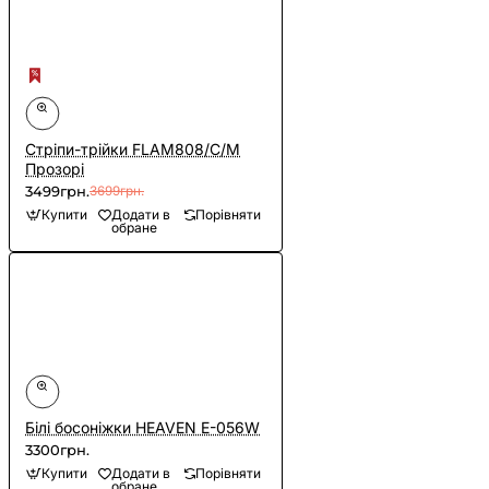
Cтріпи-трійки FLAM808/C/M
Прозорі
3499грн.
3699грн.
Купити
Додати в
Порівняти
обране
Білі босоніжки HEAVEN E-056W
3300грн.
Купити
Додати в
Порівняти
обране