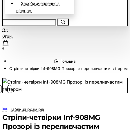
Засоби зчеплення з
пілоном
0 -
0грн.
0
home
Cтріпи-четвірки Inf-908MG Прозорі із переливчастим глітером
Таблиця розмірів
Cтріпи-четвірки Inf-908MG
Прозорі із переливчастим